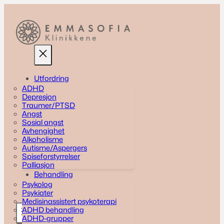
Skip
to
content
Utfordring
ADHD
Depresjon
Traumer/PTSD
Angst
Sosial angst
Avhengighet
Alkoholisme
Autisme/Aspergers
Spiseforstyrrelser
Palliasjon
Behandling
Psykolog
Psykiater
Medisinassistert psykoterapi
ADHD behandling
ADHD-grupper