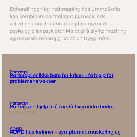
Behandlingen for nedtrapping hos EmmaSofia
kan kombinere samtaleterapi, medisinsk
veiledning og strukturert oppfølging med
psykolog eller psykiater. Målet er å styrke mestring
og redusere avhengighet på en trygg måte.
Parterapi
Parterapi er ikke bare for kriser – få hjelp før
problemene vokser
29. May 2026
Parterapi
Parterapi – hjelp til å forstå hverandre bedre
29. May 2026
ADHD
ADHD hos kvinner – symptomer, maskering og