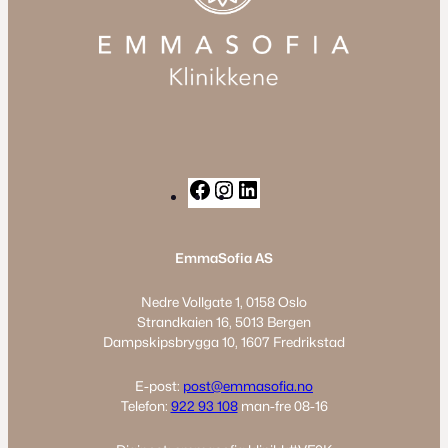
F
I
L
a
n
i
c
s
n
EmmaSofia AS
e
t
k
b
a
e
Nedre Vollgate 1, 0158 Oslo
o
g
d
Strandkaien 16, 5013 Bergen
o
r
I
Dampskipsbrygga 10, 1607 Fredrikstad
k
a
n
m
E-post:
post@emmasofia.no
Telefon:
922 93 108
man-fre 08-16