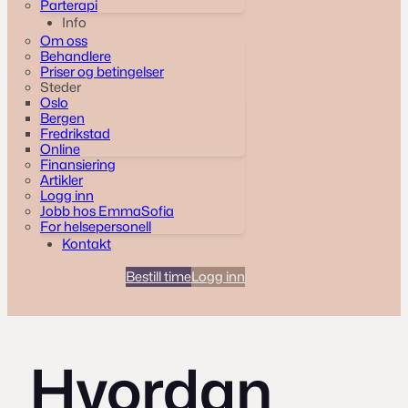
Parterapi
Info
Om oss
Behandlere
Priser og betingelser
Steder
Oslo
Bergen
Fredrikstad
Online
Finansiering
Artikler
Logg inn
Jobb hos EmmaSofia
For helsepersonell
Kontakt
Bestill time
Logg inn
Hvordan