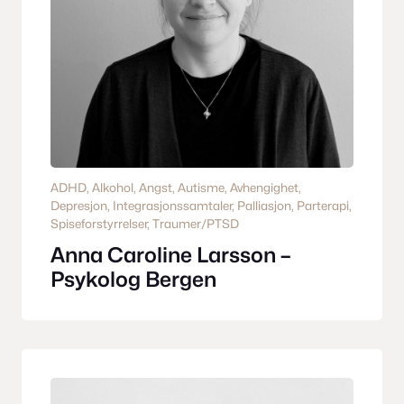
ADHD
, 
Alkohol
, 
Angst
, 
Autisme
, 
Avhengighet
, 
Depresjon
, 
Integrasjonssamtaler
, 
Palliasjon
, 
Parterapi
, 
Spiseforstyrrelser
, 
Traumer/PTSD
Anna Caroline Larsson –
Psykolog Bergen