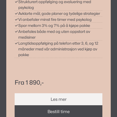
✓
Strukturert oppfølging og evaluering med
psykolog
✓
Avklarte mål, gode planer og tydelige strategier
✓
Vi anbefaler minst fire timer med psykolog
✓
Spar mellom 3% og 7% på å kjøpe pakke
✓
Anbefales både med og uten oppstart av
medisiner
✓
Langtidsoppfølging på telefon etter 3, 6, og 12
måneder med vår administrasjon ved kjøp av
pakke
Fra 1 890,-
Les mer
Bestill time