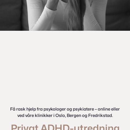
Et av Norges
største og
ledende fagmiljø
for
ADHD
Få rask hjelp fra psykologer og psykiatere – online eller
ved våre klinikker i Oslo, Bergen og Fredrikstad.
Privat ADHD-utredning