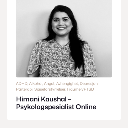
ADHD
, 
Alkohol
, 
Angst
, 
Avhengighet
, 
Depresjon
, 
Parterapi
, 
Spiseforstyrrelser
, 
Traumer/PTSD
Himani Kaushal –
Psykologspesialist Online