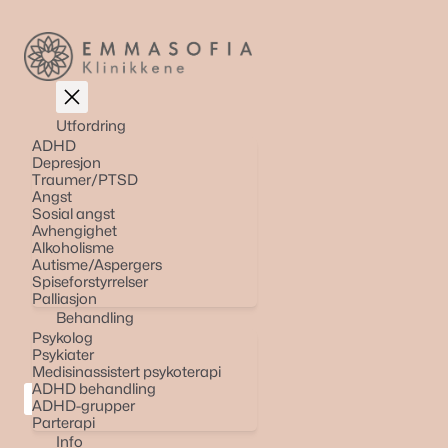
Hopp
til
innhold
Utfordring
ADHD
Depresjon
Traumer/PTSD
Angst
Sosial angst
Avhengighet
Alkoholisme
Autisme/Aspergers
Spiseforstyrrelser
Palliasjon
Behandling
Psykolog
Psykiater
Medisinassistert psykoterapi
ADHD behandling
ADHD-grupper
Parterapi
Info