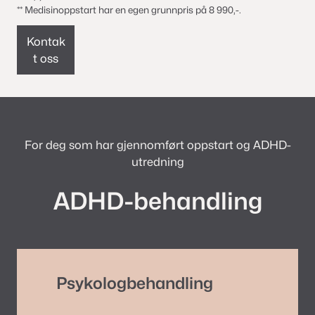
** Medisinoppstart har en egen grunnpris på 8 990,-.
Kontak
t oss
For deg som har gjennomført oppstart og ADHD-
utredning
ADHD-behandling
Psykologbehandling