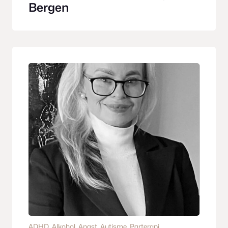
Bergen
ADHD
, 
Alkohol
, 
Angst
, 
Autisme
, 
Parterapi