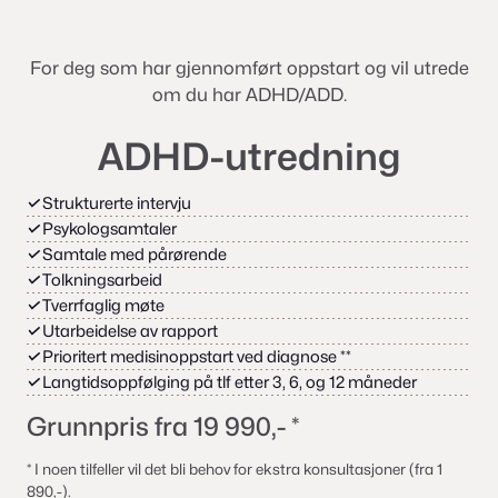
For deg som har gjennomført oppstart og vil utrede
om du har ADHD/ADD.
ADHD-utredning
✓
Strukturerte intervju
✓
Psykologsamtaler
✓
Samtale med pårørende
✓
Tolkningsarbeid
✓
Tverrfaglig møte
✓
Utarbeidelse av rapport
✓
Prioritert medisinoppstart ved diagnose **
✓
Langtidsoppfølging på tlf etter 3, 6, og 12 måneder
Grunnpris fra 19 990,- *
* I noen tilfeller vil det bli behov for ekstra konsultasjoner
(fra
1
890,-
)
.