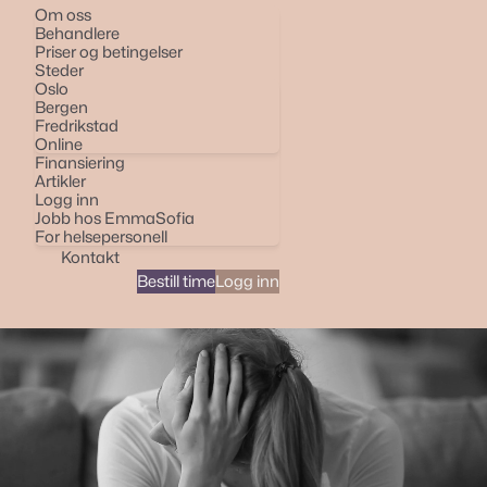
Om oss
Behandlere
Priser og betingelser
Steder
Oslo
Bergen
Fredrikstad
Online
Finansiering
Artikler
Logg inn
Jobb hos EmmaSofia
For helsepersonell
Kontakt
Bestill time
Logg inn