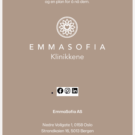
og en plan for å nå dem.
F
I
L
a
n
i
c
s
n
EmmaSofia AS
e
t
k
b
a
e
Nedre Vollgate 1, 0158 Oslo
o
g
d
Strandkaien 16, 5013 Bergen
o
r
I