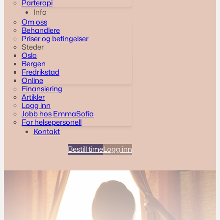
Parterapi
Info
Om oss
Behandlere
Priser og betingelser
Steder
Oslo
Bergen
Fredrikstad
Online
Finansiering
Artikler
Logg inn
Jobb hos EmmaSofia
For helsepersonell
Kontakt
Bestill time
Logg inn