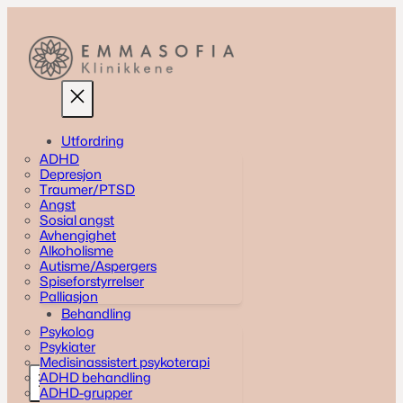
Skip
to
content
Utfordring
ADHD
Depresjon
Traumer/PTSD
Angst
Sosial angst
Avhengighet
Alkoholisme
Autisme/Aspergers
Spiseforstyrrelser
Palliasjon
Behandling
Psykolog
Psykiater
Medisinassistert psykoterapi
ADHD behandling
ADHD-grupper