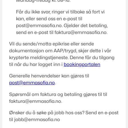
Mandag-fredag kl. 08-16.
Får du ikke svar, ringer vi tilbake så fort vi
kan, eller send oss en e-post til
post@emmasofia.no
. Gjelder det betaling,
send en e-post til
faktura@emmasofia.no
.
Vil du sende/motta epikrise eller sende
dokumentasjon om AAP/trygd, skjer dette i vår
krypterte meldingstjeneste. Denne får du tilgang
til når du har logget inn i
bookingportalen
Generelle henvendelser kan gjøres til
post@emmasofia.no
.
Spørsmål om faktura og betaling gjøres til til
faktura@emmasofia.no
.
Ønsker du å søke på jobb hos oss? Send en e-post
til
jobb@emmasofia.no