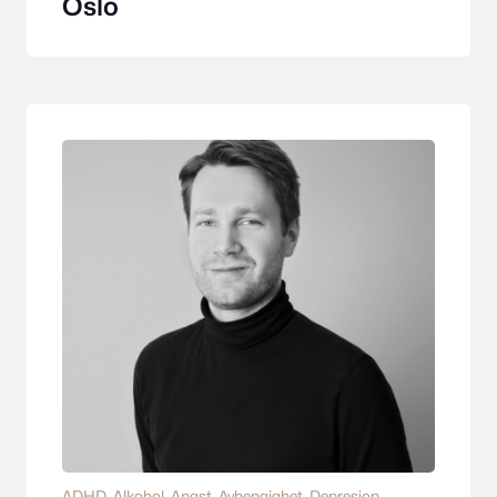
Oslo
ADHD
, 
Alkohol
, 
Angst
, 
Avhengighet
, 
Depresjon
, 