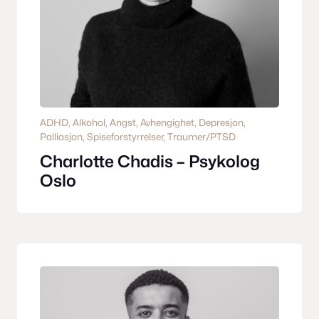
ADHD
, 
Alkohol
, 
Angst
, 
Avhengighet
, 
Depresjon
, 
Palliasjon
, 
Spiseforstyrrelser
, 
Traumer/PTSD
Charlotte Chadis – Psykolog
Oslo