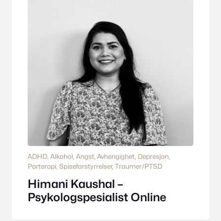
ADHD
, 
Alkohol
, 
Angst
, 
Avhengighet
, 
Depresjon
, 
Parterapi
, 
Spiseforstyrrelser
, 
Traumer/PTSD
Himani Kaushal –
Psykologspesialist Online