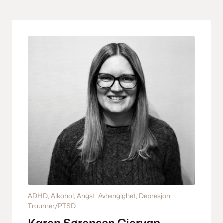
ADHD
, 
Alkohol
, 
Angst
, 
Avhengighet
, 
Depresjon
, 
Traumer/PTSD
Karen Sørensen Gjervan –