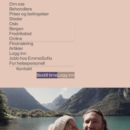
Om oss
Behandlere
Priser og betingelser
Steder
Oslo
Bergen
Fredrikstad
Online
Finansiering
Artikler
Logg inn
Jobb hos EmmaSofia
For helsepersonell
Kontakt
Bestill time
Logg inn