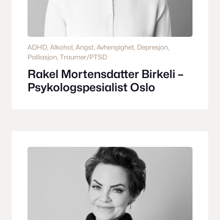
ADHD
, 
Alkohol
, 
Angst
, 
Avhengighet
, 
Depresjon
, 
Palliasjon
, 
Traumer/PTSD
Rakel Mortensdatter Birkeli –
Psykologspesialist Oslo