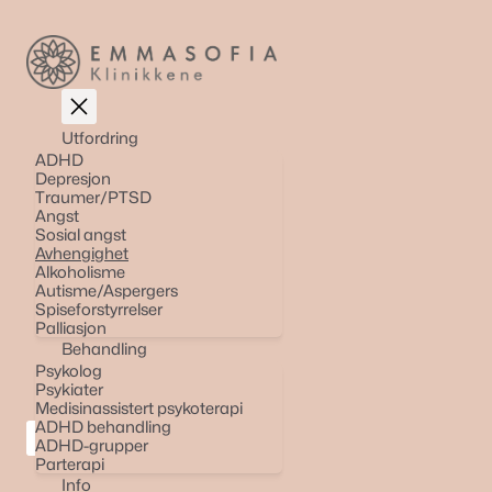
Skip
to
content
Utfordring
ADHD
Depresjon
Traumer/PTSD
Angst
Sosial angst
Avhengighet
Alkoholisme
Autisme/Aspergers
Spiseforstyrrelser
Palliasjon
Behandling
Psykolog
Psykiater
Medisinassistert psykoterapi
ADHD behandling
ADHD-grupper
Parterapi
Info