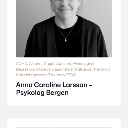
ADHD
, 
Alkohol
, 
Angst
, 
Autisme
, 
Avhengighet
, 
Depresjon
, 
Integrasjonssamtaler
, 
Palliasjon
, 
Parterapi
, 
Spiseforstyrrelser
, 
Traumer/PTSD
Anna Caroline Larsson –
Psykolog Bergen