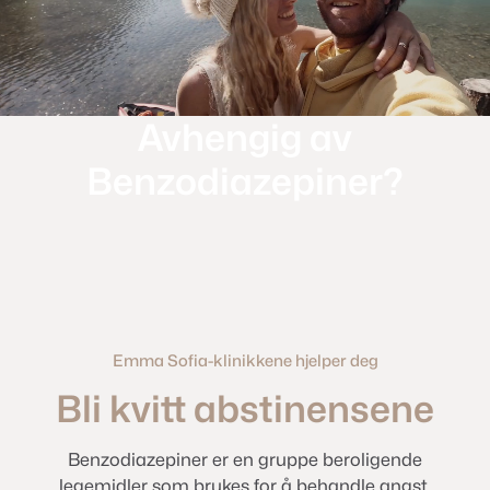
Avhengig av
Benzodiazepiner?
Emma Sofia-klinikkene hjelper deg
Bli kvitt abstinensene
Benzodiazepiner er en gruppe beroligende
legemidler som brukes for å behandle angst,