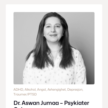
ADHD
, 
Alkohol
, 
Angst
, 
Avhengighet
, 
Depresjon
, 
Traumer/PTSD
Dr. Aswan Jumaa – Psykiater