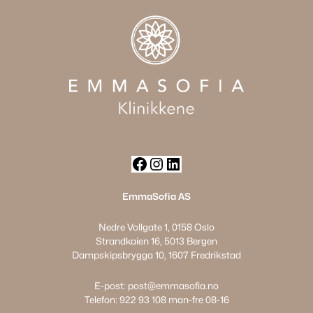
F
I
L
a
n
i
EmmaSofia AS
c
s
n
Nedre Vollgate 1, 0158 Oslo
e
t
k
Strandkaien 16, 5013 Bergen
b
a
e
Dampskipsbrygga 10, 1607 Fredrikstad
o
g
d
o
r
I
E-post:
post@emmasofia.no
k
a
n
Telefon:
922 93 108
man-fre 08-16