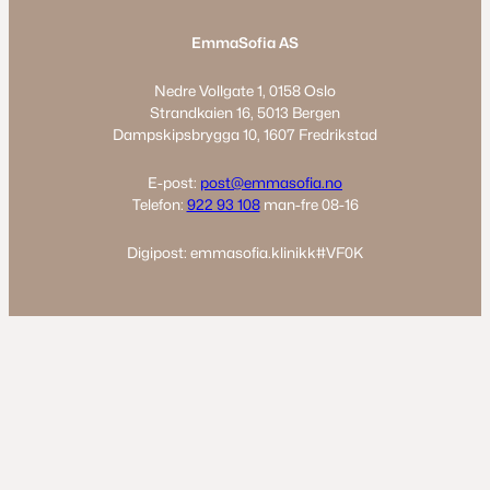
c
s
n
EmmaSofia AS
e
t
k
b
a
e
Nedre Vollgate 1, 0158 Oslo
o
g
d
Strandkaien 16, 5013 Bergen
o
r
I
Dampskipsbrygga 10, 1607 Fredrikstad
k
a
n
m
E-post:
post@emmasofia.no
Telefon:
922 93 108
man-fre 08-16
Digipost: emmasofia.klinikk#VF0K