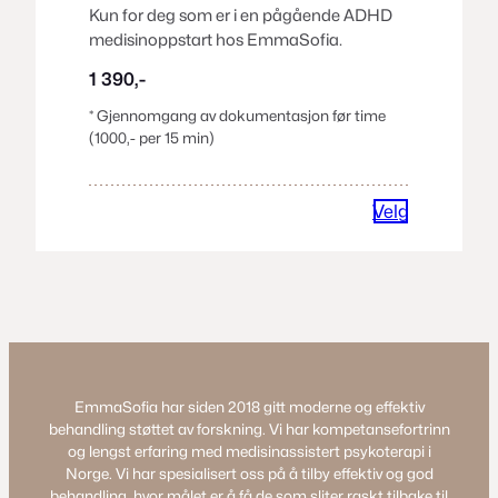
Kun for deg som er i en pågående ADHD
medisinoppstart hos EmmaSofia.
1 390,-
* Gjennomgang av dokumentasjon før time
(1000,- per 15 min)
Velg
EmmaSofia har siden 2018 gitt moderne og effektiv
behandling støttet av forskning. Vi har kompetansefortrinn
og lengst erfaring med medisinassistert psykoterapi i
Norge. Vi har spesialisert oss på å tilby effektiv og god
behandling, hvor målet er å få de som sliter raskt tilbake til