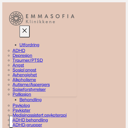
Hopp
til
innhold
Utfordring
ADHD
Depresjon
Traumer/PTSD
Angst
Sosial angst
Avhengighet
Alkoholisme
Autisme/Aspergers
Spiseforstyrrelser
Palliasjon
Behandling
Psykolog
Psykiater
Medisinassistert psykoterapi
ADHD behandling
ADHD-grupper