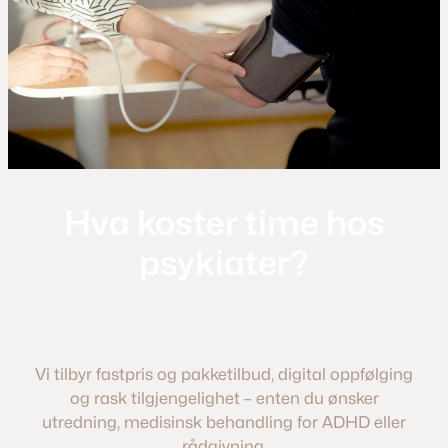
Hva koster time hos
psykiater?
Vi tilbyr fastpris og pakketilbud, digital oppfølging
og rask tilgjengelighet – enten du ønsker
utredning, medisinsk behandling for ADHD eller
rådgivning.