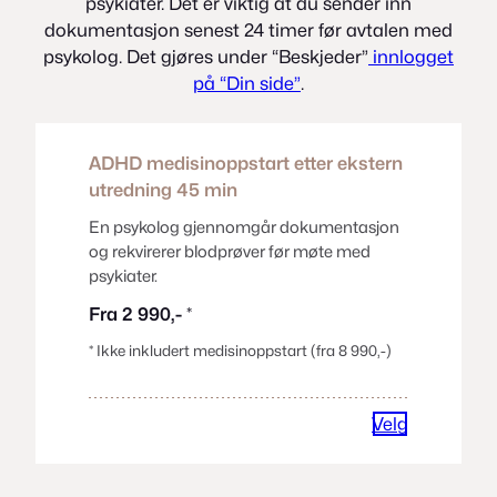
psykiater. Det er viktig at du sender inn
dokumentasjon senest 24 timer før avtalen med
psykolog. Det gjøres under “Beskjeder”
innlogget
på “Din side”
.
ADHD medisinoppstart etter ekstern
utredning
45 min
En psykolog gjennomgår dokumentasjon
og rekvirerer blodprøver før møte med
psykiater.
Fra 2 990,-
*
* Ikke inkludert medisinoppstart (fra 8 990,-)
Velg