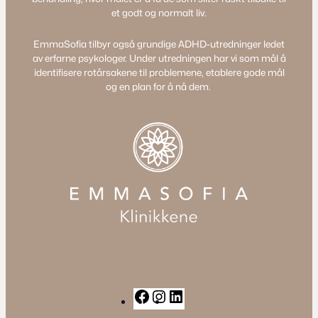
et godt og normalt liv.
EmmaSofia tilbyr også grundige ADHD-utredninger ledet
av erfarne psykologer. Under utredningen har vi som mål å
identifisere rotårsakene til problemene, etablere gode mål
og en plan for å nå dem.
F
I
L
a
n
i