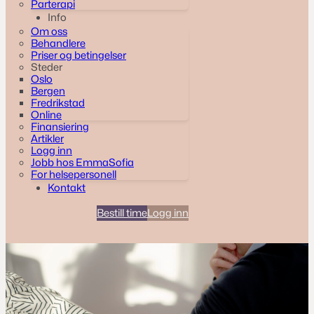
Parterapi
Info
Om oss
Behandlere
Priser og betingelser
Steder
Oslo
Bergen
Fredrikstad
Online
Finansiering
Artikler
Logg inn
Jobb hos EmmaSofia
For helsepersonell
Kontakt
Bestill time
Logg inn