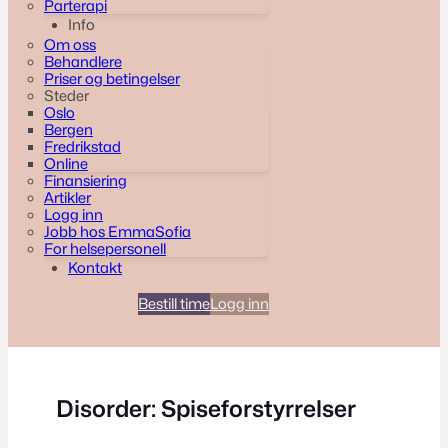
Parterapi
Info
Om oss
Behandlere
Priser og betingelser
Steder
Oslo
Bergen
Fredrikstad
Online
Finansiering
Artikler
Logg inn
Jobb hos EmmaSofia
For helsepersonell
Kontakt
Bestill time
Logg inn
Disorder:
Spiseforstyrrelser