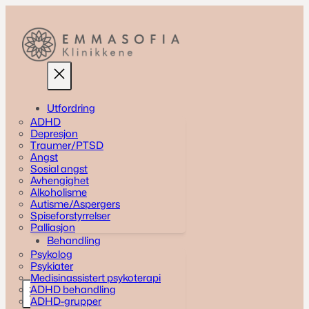
Skip
to
content
Utfordring
ADHD
Depresjon
Traumer/PTSD
Angst
Sosial angst
Avhengighet
Alkoholisme
Autisme/Aspergers
Spiseforstyrrelser
Palliasjon
Behandling
Psykolog
Psykiater
Medisinassistert psykoterapi
ADHD behandling
ADHD-grupper