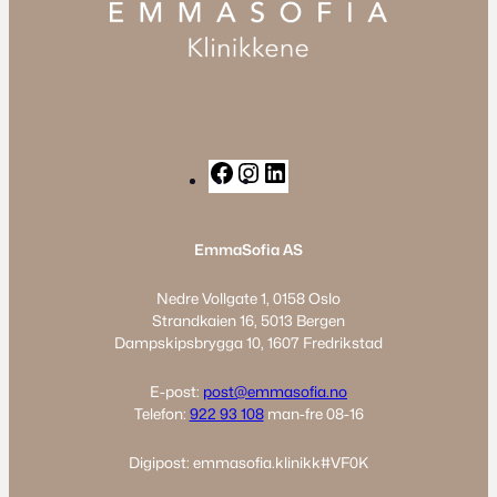
F
I
L
a
n
i
c
s
n
EmmaSofia AS
e
t
k
b
a
e
Nedre Vollgate 1, 0158 Oslo
o
g
d
Strandkaien 16, 5013 Bergen
o
r
I
Dampskipsbrygga 10, 1607 Fredrikstad
k
a
n
m
E-post:
post@emmasofia.no
Telefon:
922 93 108
man-fre 08-16
Digipost: emmasofia.klinikk#VF0K