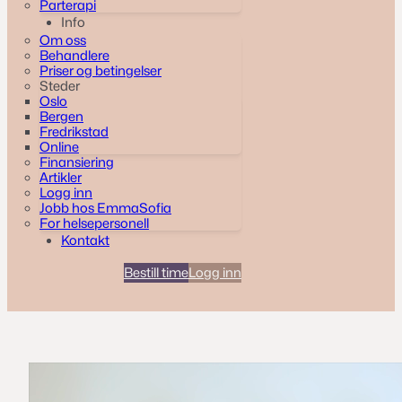
Parterapi
Info
Om oss
Behandlere
Priser og betingelser
Steder
Oslo
Bergen
Fredrikstad
Online
Finansiering
Artikler
Logg inn
Jobb hos EmmaSofia
For helsepersonell
Kontakt
Bestill time
Logg inn