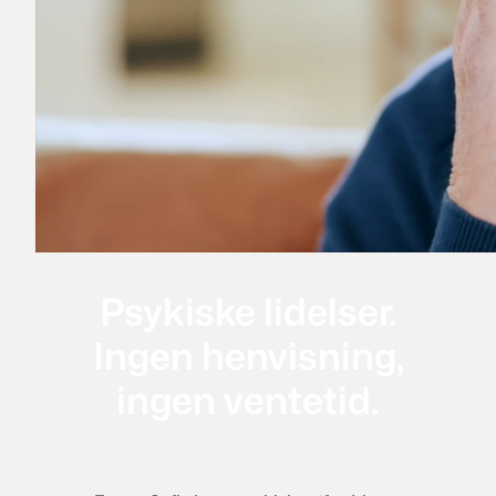
Psykiske lidelser.
Ingen henvisning,
ingen ventetid.