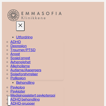
Hopp
til
innhold
Utfordring
ADHD
Depresjon
Traumer/PTSD
Angst
Sosial angst
Avhengighet
Alkoholisme
Autisme/Aspergers
Spiseforstyrrelser
Palliasjon
Behandling
Psykolog
Psykiater
Medisinassistert psykoterapi
ADHD behandling
ADHD-grupper