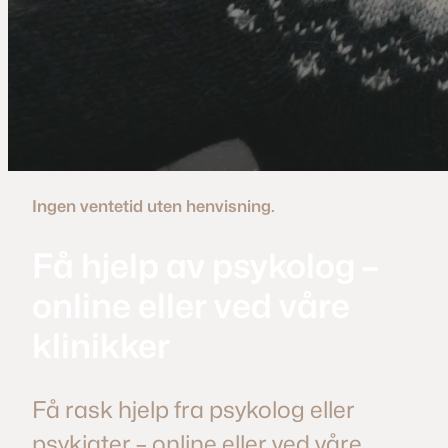
Ingen ventetid uten henvisning.
Få hjelp av psykolog –
online eller ved våre
klinikker
Få rask hjelp fra psykolog eller
psykiater – online eller ved våre