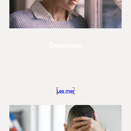
Depresjon
Er du deprimert eller nedstemt? Vi har
lang erfaring med å hjelpe – også når
tidligere behandling ikke har hatt effekt.
Les mer