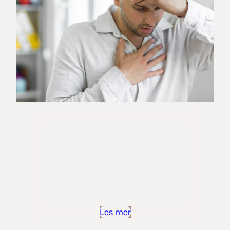
Angst
Sliter du med angst? Våre psykologer
tilbyr behandling for panikkangst, sosial
angst og GAD.
Les mer