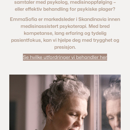
samtaler med psykolog, medisinoppfølging –
eller effektiv behandling for psykiske plager?
EmmaSofia er markedsleder i Skandinavia innen
medisinassistert psykoterapi. Med bred
kompetanse, lang erfaring og tydelig
pasientfokus, kan vi hjelpe deg med trygghet og
presisjon.
Se hvilke utfordringer vi behandler her