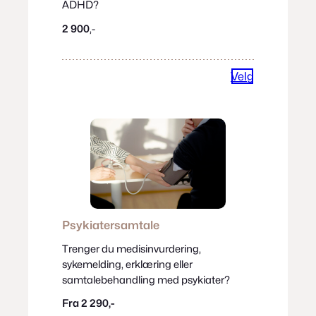
ADHD?
2 900
,-
Velg
Psykiatersamtale
Trenger du medisinvurdering,
sykemelding, erklæring eller
samtalebehandling med psykiater?
Fra 2 290,-