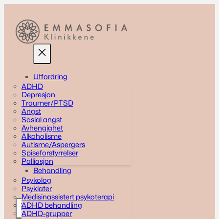
Skip
to
content
Utfordring
ADHD
Depresjon
Traumer/PTSD
Angst
Sosial angst
Avhengighet
Alkoholisme
Autisme/Aspergers
Spiseforstyrrelser
Palliasjon
Behandling
Psykolog
Psykiater
Medisinassistert psykoterapi
ADHD behandling
ADHD-grupper