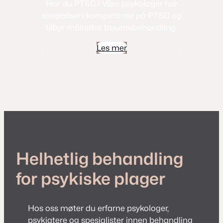
Har du PTSD? Våre psykologer har
spesialisert kompetanse på PTSD og
tilbyr målrettet traumebehandling.
Les mer
Helhetlig behandling
for psykiske plager
Hos oss møter du erfarne psykologer,
psykiatere og spesialister innen behandling