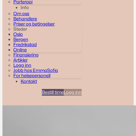
Parterapi
Info
Om oss
Behandlere
Priser og betingelser
Steder
Oslo
Bergen
Fredrikstad
Online
Finansiering
Artikler
Logg inn
Jobb hos EmmaSofia
For helsepersonell
Kontakt
Bestill time
Logg inn