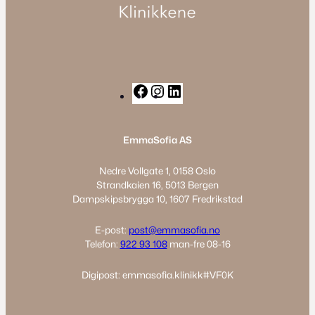
F
I
L
a
n
i
c
s
n
EmmaSofia AS
e
t
k
b
a
e
Nedre Vollgate 1, 0158 Oslo
o
g
d
Strandkaien 16, 5013 Bergen
o
r
I
Dampskipsbrygga 10, 1607 Fredrikstad
k
a
n
m
E-post:
post@emmasofia.no
Telefon:
922 93 108
man-fre 08-16
Digipost: emmasofia.klinikk#VF0K