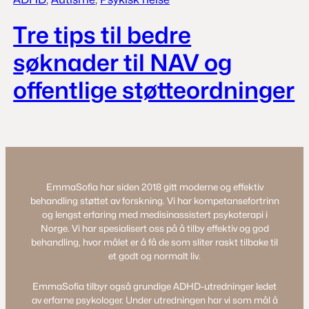
Tre tips til bedre
søknader til NAV og
offentlige støtteordninger
EmmaSofia har siden 2018 gitt moderne og effektiv
behandling støttet av forskning. Vi har kompetansefortrinn
og lengst erfaring med medisinassistert psykoterapi i
Norge. Vi har spesialisert oss på å tilby effektiv og god
behandling, hvor målet er å få de som sliter raskt tilbake til
et godt og normalt liv.
EmmaSofia tilbyr også grundige ADHD-utredninger ledet
av erfarne psykologer. Under utredningen har vi som mål å