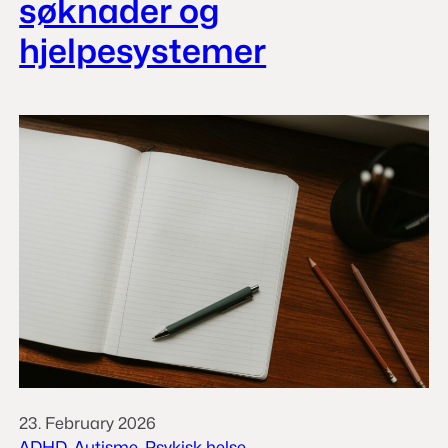
søknader og
hjelpesystemer
23. February 2026
ADHD
, 
Autisme
, 
Psykisk helse