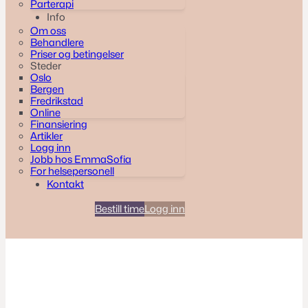
Parterapi
Info
Om oss
Behandlere
Priser og betingelser
Steder
Oslo
Bergen
Fredrikstad
Online
Finansiering
Artikler
Logg inn
Jobb hos EmmaSofia
For helsepersonell
Kontakt
Bestill time
Logg inn