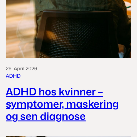
29. April 2026
ADHD
ADHD hos kvinner –
symptomer, maskering
og sen diagnose