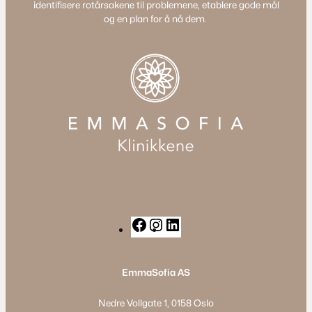
identifisere rotårsakene til problemene, etablere gode mål
og en plan for å nå dem.
F
I
L
a
n
i
c
s
n
EmmaSofia AS
e
t
k
b
a
e
Nedre Vollgate 1, 0158 Oslo
o
g
d