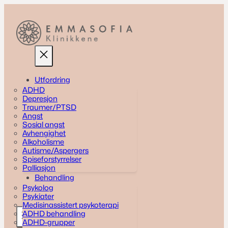
Skip
to
content
Utfordring
ADHD
Depresjon
Traumer/PTSD
Angst
Sosial angst
Avhengighet
Alkoholisme
Autisme/Aspergers
Spiseforstyrrelser
Palliasjon
Behandling
Psykolog
Psykiater
Medisinassistert psykoterapi
ADHD behandling
ADHD-grupper