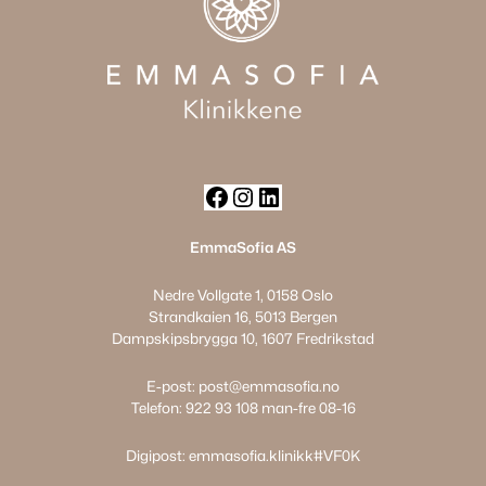
F
I
L
a
n
i
EmmaSofia AS
c
s
n
Nedre Vollgate 1, 0158 Oslo
e
t
k
Strandkaien 16, 5013 Bergen
b
a
e
Dampskipsbrygga 10, 1607 Fredrikstad
o
g
d
o
r
I
E-post:
post@emmasofia.no
k
a
n
Telefon:
922 93 108
man-fre 08-16
m
Digipost: emmasofia.klinikk#VF0K