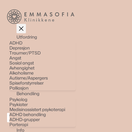
Skip
to
content
Utfordring
ADHD
Depresjon
Traumer/PTSD
Angst
Sosial angst
Avhengighet
Alkoholisme
Autisme/Aspergers
Spiseforstyrrelser
Palliasjon
Behandling
Psykolog
Psykiater
Medisinassistert psykoterapi
ADHD behandling
ADHD-grupper
Parterapi
Info