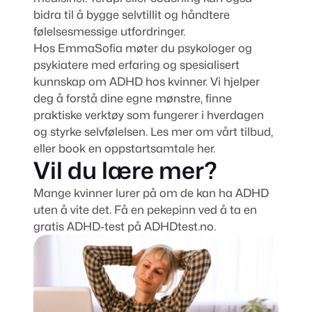
bidra til å bygge selvtillit og håndtere
følelsesmessige utfordringer.
Hos EmmaSofia møter du
psykologer
og
psykiatere
med erfaring og spesialisert
kunnskap om ADHD hos kvinner. Vi hjelper
deg å forstå dine egne mønstre, finne
praktiske verktøy som fungerer i hverdagen
og styrke selvfølelsen.
Les mer om vårt tilbud
,
eller
book en oppstartsamtale her.
Vil du lære mer?
Mange kvinner lurer på om de kan ha ADHD
uten å vite det. Få en pekepinn ved å ta en
gratis ADHD-test på
ADHDtest.no
.