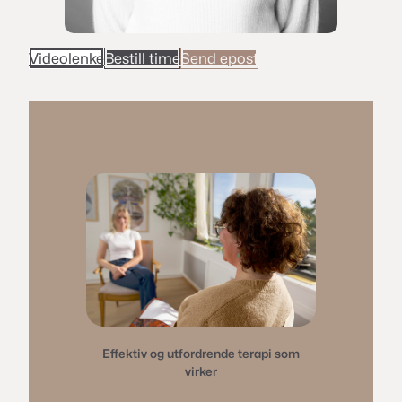
Videolenke
Bestill time
Send epost
Effektiv og utfordrende terapi som
virker