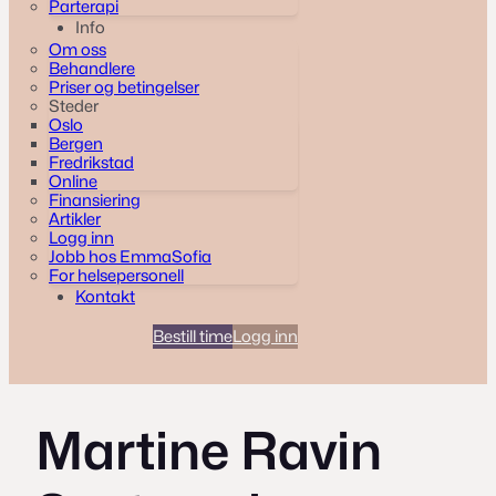
Parterapi
Info
Om oss
Behandlere
Priser og betingelser
Steder
Oslo
Bergen
Fredrikstad
Online
Finansiering
Artikler
Logg inn
Jobb hos EmmaSofia
For helsepersonell
Kontakt
Bestill time
Logg inn
Martine Ravin