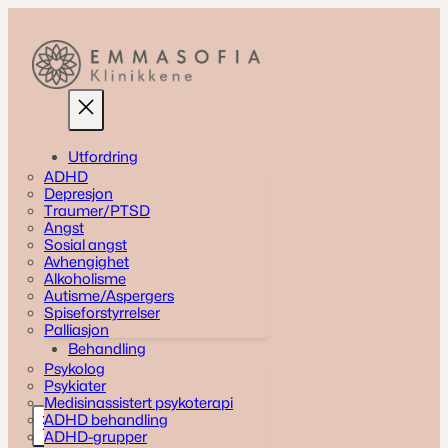
Skip
to
content
Utfordring
ADHD
Depresjon
Traumer/PTSD
Angst
Sosial angst
Avhengighet
Alkoholisme
Autisme/Aspergers
Spiseforstyrrelser
Palliasjon
Behandling
Psykolog
Psykiater
Medisinassistert psykoterapi
ADHD behandling
ADHD-grupper