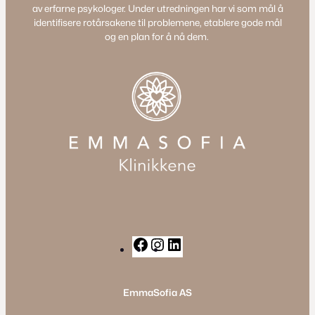
av erfarne psykologer. Under utredningen har vi som mål å
identifisere rotårsakene til problemene, etablere gode mål
og en plan for å nå dem.
F
I
L
a
n
i
c
s
n
EmmaSofia AS
e
t
k
b
a
e