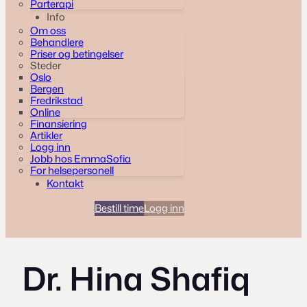
Parterapi
Info
Om oss
Behandlere
Priser og betingelser
Steder
Oslo
Bergen
Fredrikstad
Online
Finansiering
Artikler
Logg inn
Jobb hos EmmaSofia
For helsepersonell
Kontakt
Bestill time
Logg inn
Dr. Hina Shafiq