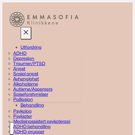
Skip
to
content
Utfordring
ADHD
Depresjon
Traumer/PTSD
Angst
Sosial angst
Avhengighet
Alkoholisme
Autisme/Aspergers
Spiseforstyrrelser
Palliasjon
Behandling
Psykolog
Psykiater
Medisinassistert psykoterapi
ADHD behandling
ADHD-grupper