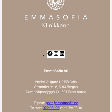
F
I
L
a
n
i
c
s
n
EmmaSofia AS
e
t
k
b
a
e
Nedre Vollgate 1, 0158 Oslo
o
g
d
Strandkaien 16, 5013 Bergen
o
r
I
Dampskipsbrygga 10, 1607 Fredrikstad
k
a
n
m
E-post:
post@emmasofia.no
Telefon:
922 93 108
man-fre 08-16