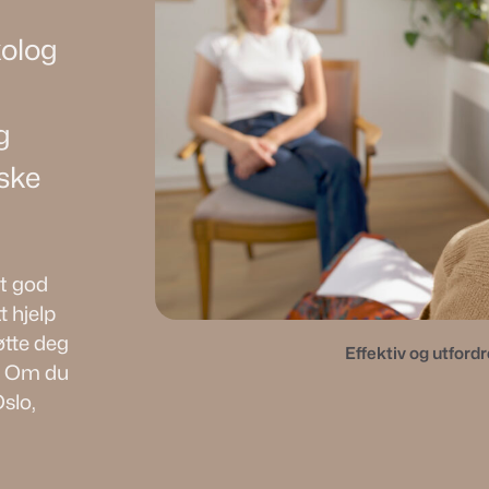
kolog
g
iske
t god
t hjelp
tøtte deg
Effektiv og utford
t. Om du
Oslo,