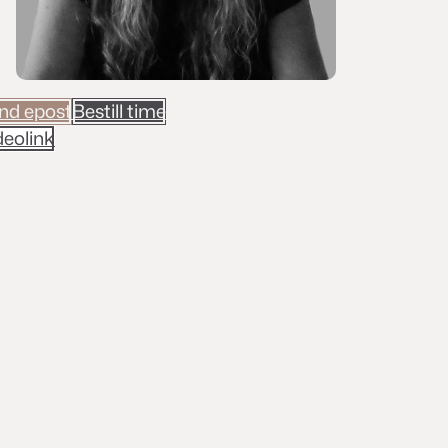
nd epost
Bestill time
deolink