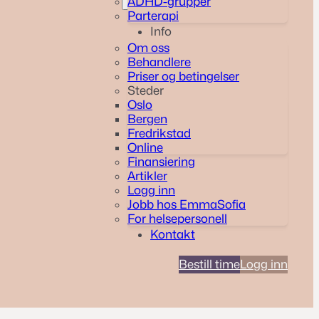
ADHD-grupper
Parterapi
Info
Om oss
Behandlere
Priser og betingelser
Steder
Oslo
Bergen
Fredrikstad
Online
Finansiering
Artikler
Logg inn
Jobb hos EmmaSofia
For helsepersonell
Kontakt
Bestill time
Logg inn