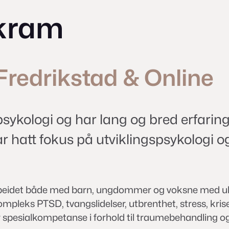
Skram
 Fredrikstad & Online
k psykologi og har lang og bred erfari
 hatt fokus på utviklingspsykologi og 
har arbeidet både med barn, ungdommer og voksne med ul
eks PTSD, tvangslidelser, utbrenthet, stress, kriser,
har spesialkompetanse i forhold til traumebehandling