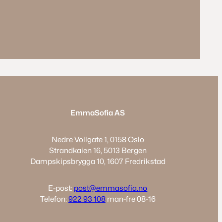
EmmaSofia AS
Nedre Vollgate 1, 0158 Oslo
Strandkaien 16, 5013 Bergen
Dampskipsbrygga 10, 1607 Fredrikstad
E-post:
post@emmasofia.no
Telefon:
922 93 108
man-fre 08-16