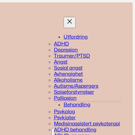
Utfordring
ADHD
Depresjon
Traumer/PTSD
Angst
Sosial angst
Avhengighet
Alkoholisme
Autisme/Aspergers
Spiseforstyrrelser
Palliasjon
Behandling
Psykolog
Psykiater
Medisinassistert psykoterapi
ADHD behandling