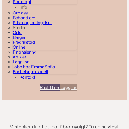
Parterapi
Info
Om oss
Behandlere
Priser og betingelser
Steder
Oslo
Bergen
Fredrikstad
Online
Finansiering
Artikler
Logg inn
Jobb hos EmmaSofia
For helsepersonell
Kontakt
Bestill time
Logg inn
Mistenker du at du har fibromyalgi? Ta en selvtest