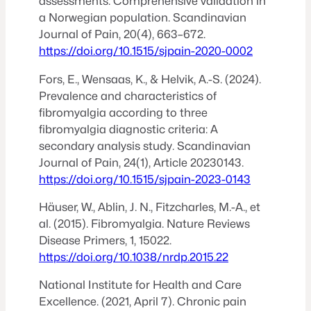
assessments: Comprehensive validation in
a Norwegian population.
Scandinavian
Journal of Pain, 20
(4), 663–672.
https://doi.org/10.1515/sjpain-2020-0002
Fors, E., Wensaas, K., & Helvik, A.-S. (2024).
Prevalence and characteristics of
fibromyalgia according to three
fibromyalgia diagnostic criteria: A
secondary analysis study.
Scandinavian
Journal of Pain, 24
(1), Article 20230143.
https://doi.org/10.1515/sjpain-2023-0143
Häuser, W., Ablin, J. N., Fitzcharles, M.-A., et
al. (2015). Fibromyalgia.
Nature Reviews
Disease Primers, 1
, 15022.
https://doi.org/10.1038/nrdp.2015.22
National Institute for Health and Care
Excellence. (2021, April 7).
Chronic pain