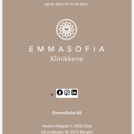
og en plan for å nå dem.
F
I
L
a
n
i
c
s
n
EmmaSofia AS
e
t
k
b
a
e
Nedre Vollgate 1, 0158 Oslo
o
g
d
Strandkaien 16, 5013 Bergen