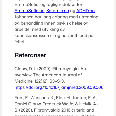
EmmaSofia, og faglig redaktør for
EmmaSofia.no
,
Ketamin.no
og
ADHD.no
.
Johansen har lang erfaring med utredning
og behandling innen psykisk helse og
arbeider med utvikling av
kunnskapsressurser og pasienttilbud på
feltet.
Referanser
Clauw, D. J. (2009). Fibromyalgia: An
overview.
The American Journal of
Medicine, 122
(12), S3–S13.
https://doi.org/10.1016/j.amjmed.2009.09.006
Fors, E., Wensaas, K., Eide, H., Jaatun, E. A.,
Daniel Clauw, Frederick Wolfe, & Helvik, A.-
S. (2020). Fibromyalgia 2016 criteria and