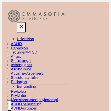
Skip
to
content
Utfordring
ADHD
Depresjon
Traumer/PTSD
Angst
Sosial angst
Avhengighet
Alkoholisme
Autisme/Aspergers
Spiseforstyrrelser
Palliasjon
Behandling
Psykolog
Psykiater
Medisinassistert psykoterapi
ADHD behandling
ADHD-grupper